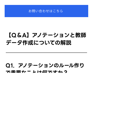
お問い合わせはこちら
【Q＆A】アノテーションと教師
データ作成についての解説
Q1．アノテーションのルール作り
で重要なことは何ですか？
A．作業者による判断のブレをなくすため
に、曖昧さを排除した具体的な基準を設け
ることです。例外的なケースへの対応方法
も明記し、誰が作業しても同じ結果になる
ようなガイドラインを作成・共有すること
が品質担保の鍵となります。