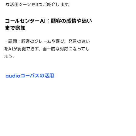
な活用シーンを3つご紹介します。
コールセンターAI：顧客の感情や迷い
まで察知
・課題：顧客のクレームや喜び、発言の迷い
をAIが認識できず、画一的な対応になってし
まう。
audioコーパスの活用
＜笑＞やフィラー（「えー」）、言い直し
まで正確にタグ付け。
AIが発話の意図まで学習し、より人間らし
い、きめ細やかな自動応答を実現できま
す。